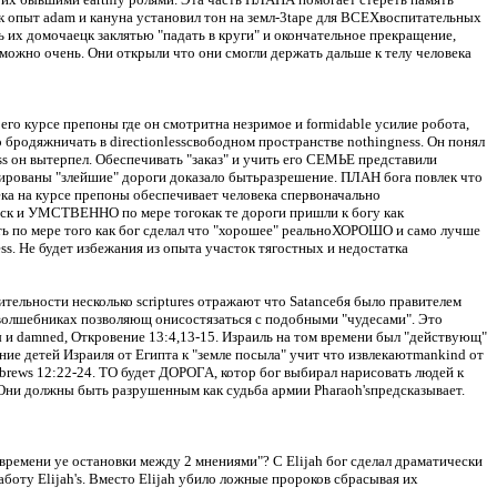
ак опыт
adam
и кануна установил тон на земл-3tape для ВСЕХвоспитательных
ь их домочаецк заклятью "падать в круги" и окончательное прекращение,
кможно очень.
Они открыли что они смогли держать дальше к телу человека
го курсе препоны где он смотритна незримое и formidable усилие робота,
 бродяжничать в directionlessсвободном пространстве nothingness.
Он понял
ss он вытерпел.
Обеспечивать "заказ" и учить его СЕМЬЕ представили
ированы "злейшие" дороги доказало бытьразрешение.
ПЛАН бога повлек что
ека на курсе препоны обеспечивает человека спервоначально
ск и УМСТВЕННО по мере тогокак те дороги пришли к богу как
 по мере того как бог сделал что "хорошее" реальноХОРОШО и само лучше
ss.
Не будет избежания из опыта участок тягостных и недостатка
ительности несколько scriptures отражают что Satanсебя было правителем
в волшебниках позволяющ онисостязаться с подобными "чудесами". Это
ы и damned, Откровение 13:4
,13
-15. Израиль на том времени был "действующ"
ие детей Израиля от Египта к "земле посыла" учит что извлекаютmankind от
ebrews 12:22-24. ТО будет ДОРОГА, котор бог выбирал нарисовать людей к
Они должны быть разрушенным как судьба армии Pharaoh'sпредсказывает.
о времени ye остановки между 2 мнениями"?
С Elijah бог сделал драматически
оту Elijah's.
Вместо Elijah убило ложные пророков сбрасывая их