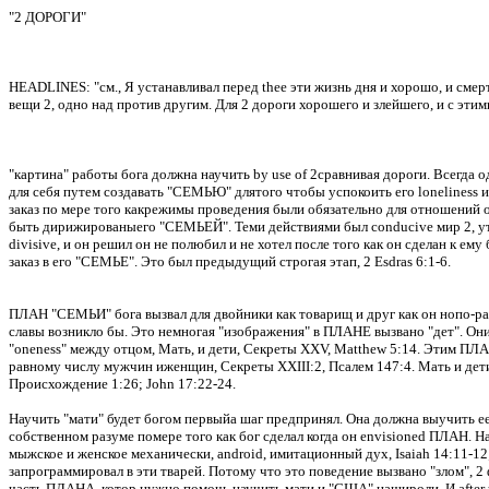
"2 ДОРОГИ"
HEADLINES:
"см.,
Я устанавливал перед thee эти жизнь дня и хорошо, и смерт
вещи 2, одно над против другим.
Для 2 дороги хорошего и злейшего, и с этими
"
картина
" работы бога должна научить by use of 2сравнивая дороги.
Всегда о
для себя путем создавать "СЕМЬЮ" длятого чтобы успокоить его loneliness и
заказ по мере того какрежимы проведения были обязательно для отношений о
быть дирижированыего "СЕМЬЕЙ".
Теми действиями был conducive мир 2, 
divisive, и он решил он не полюбил и не хотел после того как он сделан к ему 
заказ в его "СЕМЬЕ".
Это был предыдущий строгая этап, 2 Esdras 6:1-6.
ПЛАН "СЕМЬИ" бога вызвал для двойники как товарищ и друг как он нопо-ра
славы возникло бы.
Это немногая "изображения" в ПЛАНЕ вызвано "дет".
Они
"oneness" между отцом, Мать, и дети, Секреты XXV, Matthew 5:14.
Этим ПЛАН
равному числу мужчин иженщин, Секреты XXIII
:2
, Псалем 147:4.
Мать и дет
Происхождение 1:26; John 17:22-24.
Научить "мати" будет богом первыйа шаг предпринял.
Она должна выучить ее 
собственном разуме помере того как бог сделал когда он envisioned ПЛАН.
На
мыжское и женское механически, android, имитационный дух, Isaiah 14:11-12;
запрограммировал в эти тварей.
Потому что это поведение вызвано "злом",
часть ПЛАНА, котор нужно помочь научить мати и "США" нашироли.
И afte