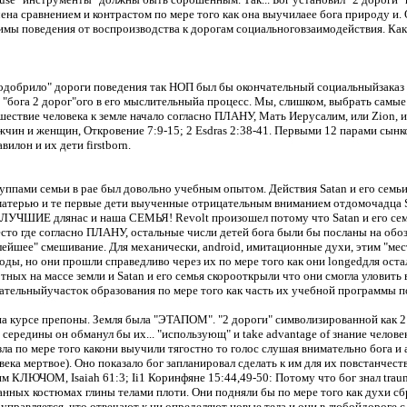
ена сравнением и контрастом по мере того как она выучилаее бога природу и.
мы поведения от воспроизводства к дорогам социальноговзаимодействия.
Как
одобрило" дороги поведения так НОП был бы окончательный социальныйзаказ и 
 "бога 2 дорог"ого в его мыслительныйа процесс.
Мы, слишком, выбрать самые 
ествие человека к земле начало согласно ПЛАНУ, Мать Иерусалим, или Zion, ил
чин и женщин, Откровение 7:9-15; 2 Esdras 2:38-41. Первыми 12 парами сынк
илон и их дети firstborn.
руппами семьи в рае был довольно учебным опытом.
Действия Satan и его семьи
матерью и те первые дети выученные отрицательным вниманием отдомочадца S
Е ЛУЧШИЕ длянас и наша СЕМЬЯ! Revolt произошел потому что Satan и его се
место где согласно ПЛАНУ, остальные числи детей бога были бы посланы на об
злейшее" смешивание.
Для механически, android, имитационные духи, этим "мес
аводы, но они прошли справедливо через их по мере того как они longedдля ост
ных на массе земли и Satan и его семья скорооткрыли что они смогла уловить 
ательныйучасток образования по мере того как часть их учебной программы п
на курсе препоны.
Земля была "ЭТАПОМ".
"2 дороги" символизированной как 2 
и середины он обманул бы их... "
использующ
" и take advantage of знание чело
 зла по мере того какони выучили тягостно то голос слушая внимательно бога и
века мертвое).
Оно показало бог запланировал сделать к им для их повстанче
 КЛЮЧОМ, Isaiah 61:3; Ii1 Коринфяне 15:44,49-50: Потому что бог знал traum
ванных костюмах глины телами плоти.
Они подняли бы по мере того как духи сбр
управляется, что отвечают к ни определяют новые тела и они в любойдороге с