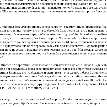
человеком золвключается в оба как невольник и жертва, Isaiah 54:4, 65:17. Т
 имитационные духи, это был войной и шансом получить назад на боге для судит
х ОН назадиспользуя человека против человека и повернуть их против бога ка
 причины бога для причинять человекапройти травматичную "тренировку" на е
ь, и заточение, потому что он все было.
Не было места для его а непрерывного
ь его собственного мира, и обеспечить много друзей in place of eonsloneline
 тех, котор онизлучил, "злейшие" дороги.
Усилием робота в были запрограмм
о мере того как мы сделаны в егоизображении и likeness.
Устанавливать челов
ой к существованию бога первому.
Затем мы должны испытать 2 дороги физиче
ь пока на земле, и в нашем втором участке жизни в рае.
Мы должны заключить
 наше социальное и межличностныйзаказ был установлен в мире, утеха, и onene
и".
nfronted "2 дорогами".
Усилия Satan's были активно в домене Pharaoh.
В действ
гда бог дал Moses 3 знака enact передPharaoh, Он также empowered дьяволы 
ить в Satan как что-то большое, и окончательн они слишком были бы засужен
ие люди имели dubious роль "действуя"dishonorable частей сил темноты.
Движен
ое море) и от их собственнойплоти (exodus) как духи в рай, Luke 20:37-38; H
es 12:7. Силы темноты идут другая дорога, Ecclesiastes 3:21; Откровение 13:4.
 14:12
,21
-22, 41:11-12; Matthew 23:33, 25:41.
 на людях.
В его возможности злейшей дороги, Elijah спросило людям, "скольк
рая к поддачеElijah's devour.
Силы темноты не были позволены дублировать раб