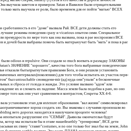
 Она выучила заветом и примером.
Satan и Вавилон были отрицательными
 только мать выучила ее роли, было временем для ее пойти "матью" ВСЕХ
сработанность в его "доме" вызвала Рай. ВСЕ дети должны стать его
лучшие режимы поведения сразу и vicarious опытом сими.
Специальное
и премудрость по мере того как она вызвана, пока в рае воспроизвел ВСЕ
ов и дочей были выбраны помочь быть матерьюучат быть "мать" и пока в рае
 были odious и repulsive.
Они создали so much воевать и разладку ЗАКОНЫ
atan's ЗНАЧЕНИЕ "хорошего", качества того бога выбранные поведенческие
мья отказали бытьпрыгнутым правилами Бога, и они решили установить
означенных
интервалах(
поколениях) для того чтобы испытать их участок перв-
том" был untouchable сновидени-mir (ад) куда они"упали" в бесконечные
альных и сброса от голода и жажды.
Это условие вызвано "адом" или
владение их и сломать их падение.
Масса земли была подобна к раю, но оно
омере того как они учат сравнением и контрастом, Секреты XX
:4
-6.
вала установили этап для ихtenure образования.
"
вал
жизни" символизировал
векаограничиваемое хорош создать зло. Вы знакомы с случаями произошли во
 abiding вего дорогах находится в наилучшем проценте человека!
ства ипопытало разрушение его "СЕМЬИ".
Дьяволы окончательн будут
a, котор мы испытали бы в отаве нашейearthly "тренировки", ВСЕ дети
асывая их глину "ставят"costumes, и no one только бог знал бы на земле, John
 их бывшими earthly ролями.
Эта часть ПЛАНА помогает стереть память