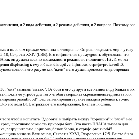
наклонения, и 2 вида действия, и 2 режима действия, и 2 вопроса.
Поэтому все
 самым высоким прежде чем онначал творение.
Он решил сделать мир и утеху
 45:18, Секреты XXIV (LBB). Его инфинитная премудрость обусловила что
 он думали всехпо возможности режимов отношени-de1stvi1 могли
ия displeasing к ему и были disruptive, injurious, стрифе-proizvodit6,
существовали в его разуме как "идеи" в его думая процессе когда онрешал
-30. "
она
" вызвана "матью".
От бога и его супруги все немногая дубликаты их
ти пока в ее утробе для того чтобы завершить скреплениевсеединства или
нировал parenthood".
Был запланирован заранее каждый ребенок к точно
Оно его воля ВСЕ отражают его изображение, likeness, и слава,
того чтобы испытать "2дороги" и выбрать между "хорошим" и "злом" в ее
 сразу противоположность природы бога.
Эта часть ПЛАНА вызвала для
ve, разрушительно, injurious, безалаберно, и стрифе-proizvod45
женщина вызвана Вавилоном, Секреты XXVI, Откровение 17:5.
Вс это была
перед матью сперва, namely (1) себя и его качества и дороги личности