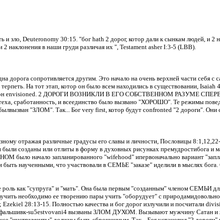
ь и зло, Deuteronomy 30:15. "
бог
hath 2 дорог, котор дали к сынкам людей, и 2 
 2 наклонения в наши груди различая их ", Testament asher I
:3
-5 (LBB).
дна дорога сопротивляется другим.
Это начало на очень верхней части себя с
 терпеть.
На тот этап, котор он было всем находились в существовании, Isaiah
н envisioned.
2 ДОРОГИ ВОЗНИКЛИ В ЕГО СОБСТВЕННОМ РАЗУМЕ СПЕРВА как
утеха, сработанность, и всеединство было вызвано "ХОРОШО".
Те режимы поведен
былвызван "ЗЛОМ". Так... Бог very first, котор будут confronted "2 дороги".
Они 
зному отражая различные градусы его славы и личности, Пословицы 8:1
,12,22
 были созданы или отлиты в форму в духовных рисунках премудростибога и ма
ОМ было начало запланированного "wifehood" ипервоначально вариант "запла
и быть наученными, что участвовали в СЕМЬЕ "заказе" иделили в мыслях бога.
роль как "супруга" и "мать".
Она была первым "созданным" членом СЕМЬИ для 
учить необходимо ее творению пары учить "оборудует" с природамидовольно
 Ezekiel 28:13-15.
Полностью качества и бог дорог излучили и посчитали divisi
 2 фальшивк-su5estvovani4 вызваны ЗЛОМ ДУХОМ.
Вызывают мужчину Сатан и 
r use "инструменты" должны быть сброшенным.
Так...
Бог установил "2 дороги" 