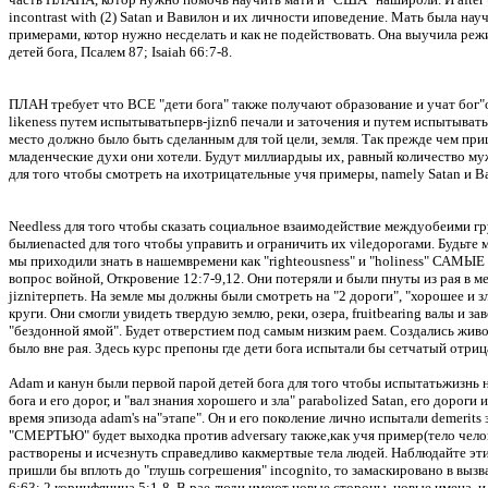
incontrast with (2) Satan и Вавилон и их личности иповедение.
Мать была науч
примерами, котор нужно несделать и как не подействовать.
Она выучила режи
детей бога, Псалем 87; Isaiah 66:7-8.
ПЛАН требует что ВСЕ "дети бога" также получают образование и учат бог"
likeness путем испытыватьперв-jizn6 печали и заточения и путем испытывать
место должно было быть сделанным для той цели, земля.
Так прежде чем приш
младенческие духи они хотели. Будут миллиардыы их, равный количество муж
для того чтобы смотреть на ихотрицательные учя примеры, namely Satan и Вав
Needless для того чтобы сказать социальное взаимодействие междуобеими г
былиenacted для того чтобы управить и ограничить их vileдорогами.
Будьте 
мы приходили знать в нашемвремени как "righteousness" и "holiness" САМЫ
вопрос войной, Откровение 12:7-9
,12
. Они потеряли и были пнуты из рая в 
jizniтерпеть.
На земле мы должны были смотреть на "2 дороги", "хорошее и 
круги.
Они смогли увидеть твердую землю, реки, озера, fruitbearing валы и з
"бездонной ямой".
Будет отверстием под самым низким раем.
Создались живот
было вне рая.
Здесь курс препоны где дети бога испытали бы сетчатый отриц
Adam и канун были первой парой детей бога для того чтобы испытатьжизнь 
бога и его дорог, и "вал знания хорошего и зла" parabolized Satan, его дороги 
время эпизода
adam's
на"этапе". Он и его поколение лично испытали demerits
"СМЕРТЬЮ" будет выходка против adversary также
,как
учя пример(тело чело
растворены и исчезнуть справедливо какмертвые тела людей.
Наблюдайте этим
пришли бы вплоть до "глушь согрешения" incognito, то замаскировано в выз
6:63; 2 коринфянина 5:1-8.
В рае люди имеют новые стороны, новые имена, и 