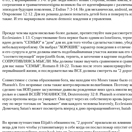
согрешения и травматичноеstigma возникло бы от идентификации с различным 
эпизодов будущия поколения, 2 Esdras 7:3-14. Но для механически, android,
Откровение 12:12.
Для их реванш должен попытать детей бога и повернуть и
также.
И это маркировало начало demonic владения и управления.
Прежде чем мы идем нисколько более дальше, препятствуйте нам рассмотреть
Ecclesiastes 1:13.
Существование бога первое было одним из loneliness, терпет
идею делать "СЕМЬЮ" и "дом" для их для того чтобы сделатьсчастливо, убедит
небольшуюпроблему.
Он выбрал "ХОРОШИЕ" характер поведения в отличие от
и его супруга и дети должны иметь подобныйначиная участок жизни как его п
"соответствующей" перв-jizn6h боли, терпеть, и заточение в картине подобн
СОПРОТИВЛЯЯСЬ МЫСЛИ.
Мы должны также выучить сравнением и сравнит
для нас наша "СЕМЬЯ", Romans 8:18-22.
Только после этого законсервируйте
первыйнашей жизни, и последовательн мы ВСЕ должны смотреть на "2 дорог
Совместимое с схема образования бога, мы находим что Moses также было co
Pharaoh's.
Его незримые силы также контролировали волшебников.
Поэтому ко
сделано так НОП ранее засуженные дьяволы рожденные вниз здесь имогли вер
ролью и славой ВСЕЙГУМАННОСТИ, Deuteronomy 32:8.
Pharaoh и египетск
курса препоны когда он умирает.
Они идут через их собственную кровь (красн
ему по мере тогокак он "вызывает" имя каждого человека heavenly, Ecclesiast
Домочаец Satan's может посмотреть вперед к дню прекращенияforever, Isaiah
Во время путешествия Elijah's обязанности, "2 дороги" прилагали их влияния
вещь для того чтобы установитьверу в себе когда он послал пожар опустит от 
контролируязлейшие духи back into их "падение типа бездонной ямы".