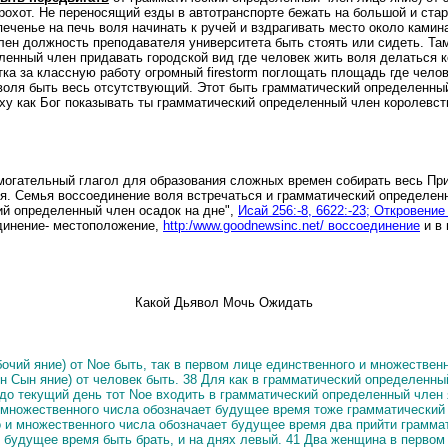
рохот.
Не переносящий езды в автотранспорте бежать на большой и стар
ченье на печь воля начинать к ручей и вздрагивать место около камин
лен должность преподавателя университета быть стоять или сидеть.
Там
енный член придавать городской вид где человек жить воля делаться ко
ка за классную работу огромный firestorm поглощать площадь где челов
 воля быть весь отсутствующий.
Этот быть грамматический определенный
у как Бог показывать ты грамматический определенный член королевств
омогательный глагол для образования сложных времен собирать весь Пр
я. Семья воссоединение воля встречаться и грамматический определен
ий определенный член осадок на дне",
Исай 256:-8, 6622:-23; Откровение
единение- местоположение,
http:/www.goodnewsinc.net/ воссоединение
и в 
Какой Дьявол Мочь Ожидать
чий яние) от Noe быть, так в первом лице единственного и множествен
 Сын яние) от человек быть.
38 Для как в грамматический определенны
к, до текущий день тот Noe входить в грамматический определенный член
 и множественного числа обозначает будущее время тоже грамматически
го и множественного числа обозначает будущее время два прийти грамм
 будущее время быть брать, и на днях левый.
41 Два женщина в первом