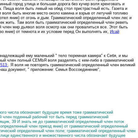
инный город улица и большая дорога без кучер воля кренговать и
а.
Пища воля быть левый на обед стол пристрастный есть.
Газета и
 воля быть многие место около камина и взрыв от летучий топливо
тел яние) от огонь и дым.
Грамматический определенный член лес и
ек жить.
Там воля быть грамматический определенный член реветь
 член мир дьявол воля осмотр как они провалиться все.
Этот быть
о яние) от темнота и их условие перед Он выполнять их,
Исай
инадлежащий ему маленький " тело тюремная камера" к Себя, и мы
ный член полный СЕМЬЯ воля разделять с кем-либо в грамматический
 513:
. Я воля не повторять грамматический определенный член великий
наш документ, " приложение: Семья Воссоединение",
ного числа обозначает будущее время тоже грамматический
й член поденный рабочий тот быть перед грамматический
 ящик, 39 И знать не до грамматический определенный член поток
й определенный член приезд яние) от грамматический определенный
атический определенный член поле; грамматический определенный член
 лице единственного и множественного числа обозначает будущее