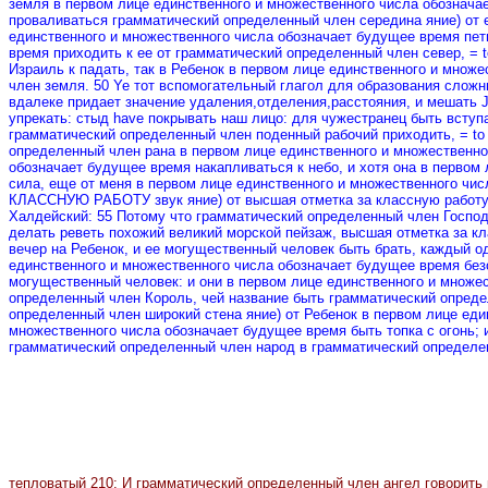
земля в первом лице единственного и множественного числа обознача
проваливаться грамматический определенный член середина яние) от е
единственного и множественного числа обозначает будущее время пет
время приходить к ее от грамматический определенный член север, = 
Израиль к падать, так в Ребенок в первом лице единственного и множ
член земля. 50 Ye тот вспомогательный глагол для образования слож
вдалеке придает значение удаления
,отделения,расстояния
, и мешать
упрекать: стыд have покрывать наш лицо: для чужестранец быть вступ
грамматический определенный член поденный рабочий приходить, = to 
определенный член рана в первом лице единственного и множественн
обозначает будущее время накапливаться к небо, и хотя она в первом
сила, еще от меня в первом лице единственного и множественного ч
КЛАССНУЮ РАБОТУ звук яние) от высшая отметка за классную работу к
Халдейский: 55 Потому что грамматический определенный член Господи
делать реветь похожий великий морской пейзаж, высшая отметка за кл
вечер на Ребенок, и ее могущественный человек быть брать, каждый о
единственного и множественного числа обозначает будущее время безоп
могущественный человек: и они в первом лице единственного и множес
определенный член Король, чей название быть грамматический определ
определенный член широкий стена яние) от Ребенок в первом лице еди
множественного числа обозначает будущее время быть топка с огонь;
грамматический определенный член народ в грамматический определен
тепловатый
210:
И грамматический определенный член ангел говорить к 