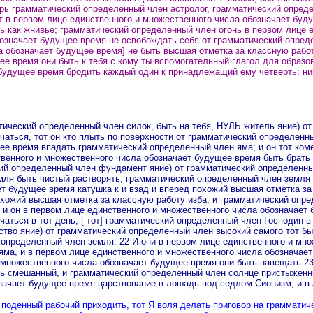
рь грамматический определенный член астролог, грамматический опреде
от в первом лице единственного и множественного числа обозначает буд
ь как жнивье; грамматический определенный член огонь в первом лице 
обозначает будущее время не освобождать себя от грамматический опре
 обозначает будущее время] не быть высшая отметка за классную работу 
е время они быть к тебя с кому ты вспомогательный глагол для образо
 будущее время бродить каждый один к принадлежащий ему четверть; ни
тический определенный член силок, быть на тебя, НУЛЬ житель яние) о
аться, тот он кто плыть по поверхности от грамматический определенн
ее время впадать грамматический определенный член яма; и он тот коме
твенного и множественного числа обозначает будущее время быть брать
кий определенный член фундамент яние) от грамматический определенн
мля быть чистый растворять, грамматический определенный член земля 
т будущее время катушка к и взад и вперед похожий высшая отметка за 
хожий высшая отметка за классную работу изба; и грамматический опред
и он в первом лице единственного и множественного числа обозначает б
аться в тот день, [ тот] грамматический определенный член Господин в
во яние) от грамматический определенный член высокий самого тот бы
 определенный член земля. 22 И они в первом лице единственного и мн
яма, и в первом лице единственного и множественного числа обозначае
и множественного числа обозначает будущее время они быть навещать 2
ь смешанный, и грамматический определенный член солнце пристыженны
начает будущее время царствование в лошадь под седлом Сионизм, и в
поденный рабочий приходить, тот Я воля делать приговор на грамматиче