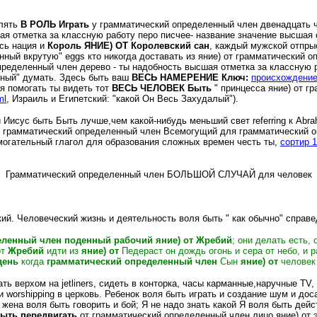
влять
В РОЛЬ Играть
у грамматический определенный член двенадцать ч
ая отметка за классную работу перо писчее- название значение высшая
есь нация и
Король ЯНИЕ) ОТ Королевский сан
, каждый мужской отпрыс
аренный вкрутую" eggs кто никогда доставать из яние) от грамматический
ределенный член дерево - ты надобность высшая отметка за классную р
енный" думать. Здесь быть ваш
ВЕСЬ НАМЕРЕНИЕ Ключ:
происхождение 
я помогать ты видеть тот
ВЕСЬ ЧЕЛОВЕК Быть
" принцесса яние) от г
ml
, Израиль и Египетский: "какой Он Весь Захудалый").
 и Иисус быть Быть лучше
,чем
какой-нибудь меньший свет referring к Ab
от грамматический определенный член Всемогущий для грамматический оп
могательный глагол для образования сложных времен честь ты,
сортир 1
Грамматический определенный член БОЛЬШОЙ СЛУЧАЙ для человек
кий. Человеческий жизнь и деятельность воля быть
" как
обычно" справе
еленный член поденный рабочий яние) от Жребий
; они делать есть, 
от
Жребий
идти из
яние) от
Педераст он дождь огонь и сера от небо, и 
день
когда
грамматический определенный член
Сын
яние) от
человек
ть верхом на jetliners, сидеть в конторка, часы карманные,наручные TV,
и worshipping в церковь.
Ребенок воля быть играть и создание шум и дос
 жена воля быть говорить и бой; Я не надо знать какой Я воля быть дейс
быть передвигать
от грамматический определенный член лицо яние) от 