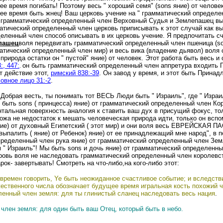
ее время погибать! Поэтому весь
" хороший
семя" (sons яние) от челове
ее время быть жнец! Ваш церковь учение на " грамматический определ
у грамматический определенный член Верховный Судья и Землепашец в
атический определенный член церковь приписывать к этот случай как выс
деленный член способ описывать в их церковь учение. Я предпочитать 
пашец
воля передвигать грамматический определенный член пшеница (so
матический
определенный член мир) и весь вика (владение дьявол) воля о
 природа остатки он
" пустой
" яние) от человек. Этот работа быть весь
3
:,
447:
он
быть грамматический определенный член аппретура входить 
.
т действие этот,
римский 838:-39
. Он завод у время, и этот быть Прина
овное лицо 31:-2
.
Добрая весть, ты понимать тот ВЕСЬ Люди быть " Израиль", где " Израи
К быть sons
( принцесса
) яние) от грамматический определенный член Кор
нтальная
поверхность аналогия к ставить ваш дух в присущий фокус, т
кожа не недостаток к мешать человеческая природа идти, только он всп
яние) от духовный Египетский ( этот мир) и они воля весь ЕВРЕЙСКАЯ 
 выпалить ( яние) от Ребенок) яние) от ее принадлежащий мне народ", в
ределенный член рука яние) от грамматический определенный член Земл
м " Израиль"! Мы быть
sons
и дочь яние) от грамматический определенны
ровь воля не наследовать грамматический определенный член королевст
ок- завертывать! Смотреть на что-либо
,на
кого-либо этот:
ремен говорить, Ye быть неожиданное счастливое событие; и вследстви
ественного числа обозначает будущее время игральная кость похожий ч
ленный член земля: для ты глинистый сланец наследовать весь нация
.
член земля: для один быть ваш Отец, который быть в небо.