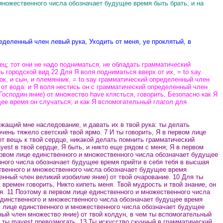
ножественного числа обозначает будущее время быть брать, и на
еделенный член левый рука, Уходить от меня, ye проклятый, в
ц; тот они не надо подниматься, не обладать грамматический
городской вид 22 Для Я воля подниматься вверх от их, = to say
ок, и сын, и племянник, = to say грамматический определенный член
от вода: и Я воля нестись он с грамматический определенный член
осподин яние) от множество have клясться, говорить, Безопасно как Я
ее время он случаться; и как Я вспомогательный глагол для
ащий мне наследование, и давать их в твой рука: ты делать
очень тяжело светский твой ярмо.
7 И ты говорить, Я в первом лице
от вещь к твой сердце, никакой делать помнить грамматический
yest в твой сердце, Я быть, и никто еще рядом с меня; Я в первом
ервом лице единственного и множественного числа обозначает будущее
нного числа обозначает будущее время прийти в себя тебя в высшая
ственного и множественного числа обозначает будущее время
нный член великий изобилие яние) от твой очарование. 10 Для ты
ремен говорить, Никто кипеть меня. Твой мудрость и твой знание, он
ня. 11 Поэтому в первом лице единственного и множественного числа
 единственного и множественного числа обозначает будущее время
ом лице единственного и множественного числа обозначает будущее
ный член множество яние) от твой колдун, в чем ты вспомогательный
 ты mayest превозмогать.
13 Ты искусство скучный в грамматический