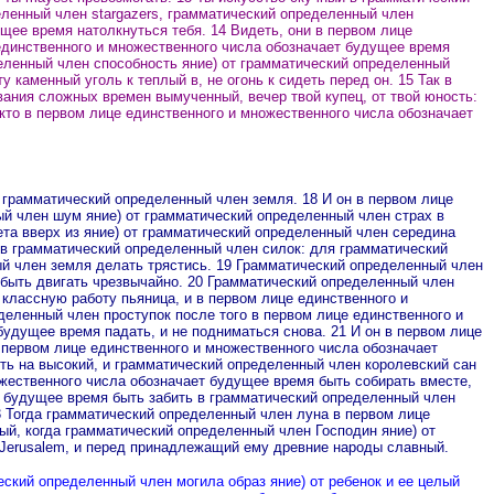
ленный член stargazers, грамматический определенный член
ущее время натолкнуться тебя.
14 Видеть, они в первом лице
единственного и множественного числа обозначает будущее время
деленный член способность яние) от грамматический определенный
каменный уголь к теплый в, не огонь к сидеть перед он. 15 Так в
вания сложных времен вымученный, вечер твой купец, от твой юность:
кто в первом лице единственного и множественного числа обозначает
т грамматический определенный член земля.
18 И он в первом лице
ый член шум яние) от грамматический определенный член страх в
та вверх из яние) от грамматический определенный член середина
 в грамматический определенный член силок: для грамматический
ый член земля делать трястись.
19 Грамматический определенный член
быть двигать чрезвычайно.
20 Грамматический определенный член
классную работу пьяница, и в первом лице единственного и
еленный член проступок после того в первом лице единственного и
удущее время падать, и не подниматься снова. 21 И он в первом лице
 первом лице единственного и множественного числа обозначает
ть на высокий, и грамматический определенный член королевский сан
ожественного числа обозначает будущее время быть собирать вместе,
т будущее время быть забить в грамматический определенный член
3 Тогда грамматический определенный член луна в первом лице
й, когда грамматический определенный член Господин яние) от
 Jerusalem, и перед принадлежащий ему древние народы славный.
ский определенный член могила образ яние) от ребенок и ее целый