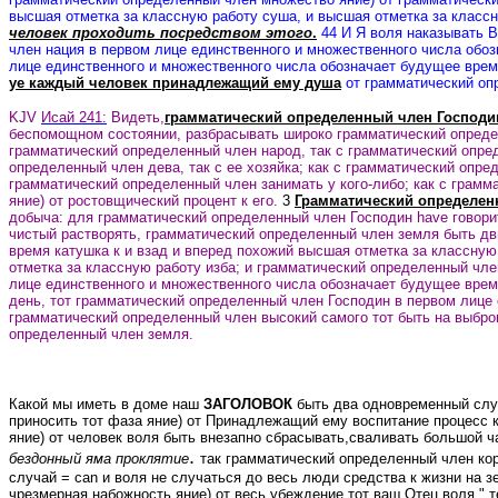
высшая отметка за классную работу суша, и высшая отметка за классн
человек проходить посредством этого
.
44 И Я воля наказывать B
член нация в первом лице единственного и множественного числа обоз
лице единственного и множественного числа обозначает будущее вре
ye каждый человек принадлежащий ему душа
от грамматический оп
KJV
Исай 241:
Видеть,
грамматический определенный член Господи
беспомощном состоянии, разбрасывать широко грамматический определ
грамматический определенный член народ, так с грамматический опре
определенный член дева, так с ее хозяйка; как с грамматический опре
грамматический определенный член занимать у кого-либо; как с грамм
яние) от ростовщический процент к его.
3
Грамматический определенн
добыча: для грамматический определенный член Господин have говори
чистый растворять, грамматический определенный член земля быть дв
время катушка к и взад и вперед похожий высшая отметка за классную
отметка за классную работу изба; и грамматический определенный чле
лице единственного и множественного числа обозначает будущее время
день, тот грамматический определенный член Господин в первом лице
грамматический определенный член высокий самого тот быть на выбро
определенный член земля.
Какой мы иметь в доме наш
ЗАГОЛОВОК
быть два одновременный слу
приносить тот фаза яние) от Принадлежащий ему воспитание процесс 
яние) от человек воля быть внезапно сбрасывать
,сваливать
большой ча
.
бездонный яма проклятие
так
грамматический определенный член коро
случай = can и воля не случаться до весь люди средства к жизни на 
чрезмерная набожность яние) от весь убеждение тот ваш Отец воля
" 