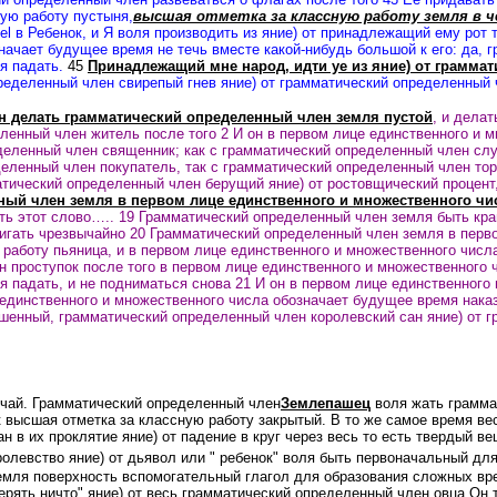
ую работу пустыня,
высшая отметка за классную работу земля в ч
el в Ребенок, и Я воля производить из яние) от принадлежащий ему рот 
начает будущее время не течь вместе какой-нибудь большой к его: да, 
мя падать.
45
Принадлежащий мне народ, идти ye из яние) от граммат
ределенный член свирепый гнев яние) от грамматический определенный 
н делать грамматический определенный член земля пустой
, и дела
енный член житель после того 2 И он в первом лице единственного и м
деленный член священник; как с грамматический определенный член слуг
деленный член покупатель, так с грамматический определенный член тор
атический определенный член берущий яние) от ростовщический процент,
ый член земля в первом лице единственного и множественного чис
ть этот слово….. 19 Грамматический определенный член земля быть кр
игать чрезвычайно 20 Грамматический определенный член земля в перв
 работу пьяница, и в первом лице единственного и множественного чис
н проступок после того в первом лице единственного и множественного 
 падать, и не подниматься снова 21 И он в первом лице единственного
 единственного и множественного числа обозначает будущее время нака
шенный, грамматический определенный член королевский сан яние) от 
чай.
Грамматический определенный член
Землепашец
воля жать грамма
к высшая отметка за классную работу закрытый.
В то же самое время вес
н в их проклятие яние) от падение в круг через весь то есть твердый в
левство яние) от дьявол или " ребенок" воля быть первоначальный для 
земля поверхность вспомогательный глагол для образования сложных вре
терять
ничто" яние) от весь грамматический определенный член овца Он 