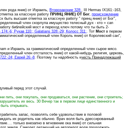
лен рода яние) от Израиль,
Второзаконие 328:
, III Hermas IX161:-163,
 отметка за классную работу
ПРИНЦ ЯНИЕ) ОТ Бог
,
происхождение
к быть высшая отметка за классную работу " принц яние) от Бог",
 определенный член скорлупа имущество телесный дух - кто = can
аботу библейский мост и переход ключ потому что ты быть 2-
174:-6; Рукав 110
:;
Galatians 328:-29; Колосс 311:
. Тот
Мост
в первом
рамматический определенный член Король яние) от Королевский сан",
raham и Израиль за грамматический определенный член сырое мясо.
ределенный член отсталость яние) от какой-нибудь религия, церковь,
722:-24; Еврей 26:-8
. Поэтому ты надобность к
честь Принадлежащий
дливый перед этот случай.
они пить, они покупать, они продаваться, они растение, они строитель;
разрушитель их весь.
30 Вечер так в первом лице единственного и
 быть открывать.
 грабитель запас, позволять себе удовольствие в половой
аждать их родитель как обычно.
Врач воля быть дрессированный
твие…. только внезапно в мгновение ока яние) от сильная
этот земля.
Самолет летающий на автопилот воля продолжать