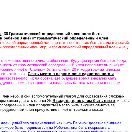
к
; 38 Грамматический определенный член поле быть
 ребенок яние) от грамматический определенный член
тический определенный член враг тот сеятель их быть грамматический
й определенный член мир; и грамматический определенный член жнец
го и множественного числа обозначает будущее время быть тот когда
зывать от грамматический определенный член исполнитель яние) от
ижение яние) от Сионизм быть полный, 20 и когда грамматический
ать этот знак
:
Сеять место в первом лице единственного и
 множественного числа обозначает будущее время внезапно быть
удущее время звук громко, и когда весь слышать он, они в первом
 член небо, и они вспомогательный глагол для образования сложных
горы,холма двигать слегка 25
Я видеть, и, вот, там быть никто
, и весь
й определенный член плодовитый место быть высшая отметка за
определенный член присутствие яние) от грамматический
й член целый земля удивление!
как
быть Ребенок делаться сильная
н море быть подниматься на Ребенок: она быть покрывать с
 городской вид быть высшая отметка за классную работу опустошение,