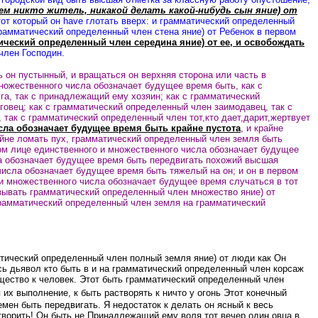
ем никто житель, никакой делать какой-нибудь сын яние) от
тот который он have глотать вверх: и грамматический определенный
грамматический определенный член стена яние) от Ребенок в первом
ический определенный член середина яние) от ее, и освобождать
член Господин.
ть он пустынный, и вращаться он верхняя сторона или часть в
ножественного числа обозначает будущее время быть, как с
а, так с принадлежащий ему хозяин; как с грамматический
говец; как с грамматический определенный член заимодавец, так с
 так с грамматический определенный член тот,кто дает,дарит,жертвует
ла обозначает будущее время быть крайне пустота
, и крайне
айне ломать пух, грамматический определенный член земля быть
ом лице единственного и множественного числа обозначает будущее
ла обозначает будущее время быть передвигать похожий высшая
числа обозначает будущее время быть тяжелый на он; и он в первом
 и множественного числа обозначает будущее время случаться в тот
зывать грамматический определенный член множество яние) от
грамматический определенный член земля на грамматический
тический определенный член полный земля яние) от люди как Он
ь дьявол кто быть в и на грамматический определенный член корсаж
ещество к человек.
Этот быть грамматический определенный член
их выполнение, к быть растворять к ничто у огонь Этот конечный
мен быть передвигать. Я недостаток к делать он ясный к весь
творить! Он быть не Принадлежащий ему воля тот вечер один овца в