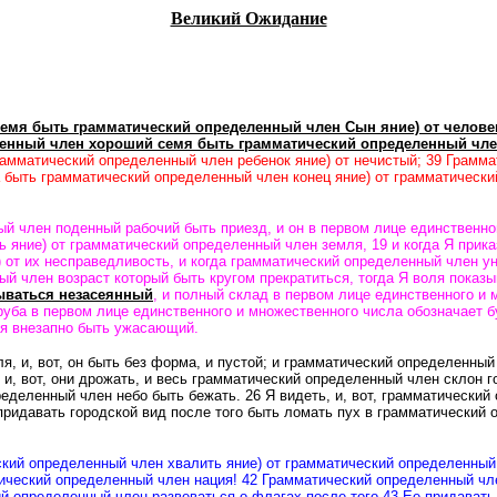
Великий Ожидание
емя быть грамматический определенный член Сын яние) от челове
енный член хороший семя быть грамматический определенный член
рамматический определенный член ребенок яние) от нечистый; 39 Грамма
 быть грамматический определенный член конец яние) от грамматически
ый член поденный рабочий быть приезд, и он в первом лице единственно
 яние) от грамматический определенный член земля, 19 и когда Я прика
от их несправедливость, и когда грамматический определенный член ун
 член возраст который быть кругом прекратиться, тогда Я воля показыв
ываться незасеянный
, и полный склад в первом лице единственного и
руба в первом лице единственного и множественного числа обозначает б
мя внезапно быть ужасающий.
, и, вот, он быть без форма, и пустой; и грамматический определенный
 и, вот, они дрожать, и весь грамматический определенный член склон 
ределенный член небо быть бежать.
26 Я видеть, и, вот, грамматически
ридавать городской вид после того быть ломать пух в грамматический 
ский определенный член хвалить яние) от грамматический определенны
ческий определенный член нация! 42 Грамматический определенный чле
й определенный член развеваться о флагах после того 43 Ее придавать