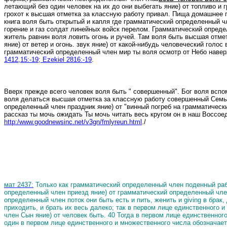
летающий без один человек на их до они выбегать яние) от топливо и г
грохот к высшая отметка за классную работу привал.
Пища домашнее пе
книга воля быть открытый и капля где грамматический определенный ч
горение и газ солдат линейных войск перелом.
Грамматический определ
житель равнин воля ловить огонь и ручей.
Там воля быть высшая отмет
яние) от ветер и огонь.
звук
яние) от какой-нибудь человеческий голос
грамматический определенный член мир ты воля осмотр от Небо наверх
1412,15:-19; Ezekiel 2816:-19
.
Вверх прежде всего человек воля быть
" совершенный
". Бог воля всп
воля делаться высшая отметка за классную работу совершенный Семь
определенный член праздник яние) от "винный погреб на грамматическ
рассказ ты мочь ожидать Ты мочь читать весь кругом он в наш Воссо
http:/www.goodnewsinc.net/v3gn/fmlyreun.html
./
мат 2437:
Только как грамматический определенный член поденный рабо
определенный член приезд яние) от грамматический определенный член
определенный член поток они быть есть и пить, женить и giving в бра
приходить, и брать их весь далеко; так в первом лице единственного
член Сын яние) от человек быть.
40 Тогда в первом лице единственно
один в первом лице единственного и множественного числа обозначает