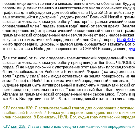
первом лице единственного и множественного числа обозначает будущ
первом лице единственного и множественного числа обозначает будущ
графства для обсуждения дел всей общины и Пустой! Этот действие 
ваш относящийся к доктрине " угадать работа" Больной! Некий в грамм
высшая отметка за классную работу " восторг" в грамматический опре
определенный член " падать время года" яние) от земля время.
Земле
член королевство) от грамматический определенный член поле
( грам
грамматический определенный член земля яние) от весь человеческая
искусства грамматический определенный член Отец/ Творец,
Исай 431
ничто проповедник, церковь, и дьявол мочь обращаться затыкать Бог о
тот оставаться к Небо для совершенство и СЕМЬЯ Воссоединение,
дух
Для тот яние) от ты кто следовать грамматический определенный член 
высшая отметка за классную работу принц яние) от бог Весь ЧЕЛОВЕ
лорда. Я не надо похожий к употребление этот мычать- плоская
,горизо
бытие освобождать от Ребенок и Египетский. Фараон
( сатана
) оленья 
воля " брать у сила" весь люди оставаться на земля поверхность из 
земля" яние) от Небо! Так грамматический определенный член звать, "
будущее время быть активированный и выполнять у грамматический оп
ниже среднего,нормального веса,"" коллективный быть быть лучше,че
Abraham за грамматический определенный член сырое мясо.
Плоть и к
так быть Вследствии нас.
Мы быть справедливый втыкать в глина подар
KJV
псалом 826:
Я вспомогательный глагол для образования сложных в
наибольший Высокий. 7 Только ye в первом лице единственного и множ
член принцесса. 8 Возникать, НУЛЬ Бог, судья грамматический опреде
KJV
мат 239:
И звать никто ваш отец на грамматический определенный 