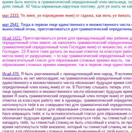
время быть молоть в грамматический определенный член мельница; гр
днях левый.
42 Часы карманные
,наручные
поэтому: для ye знать не ка
мат 2333:
Ye змея, ye порождение яние) от гадюка, как мочь ye бежать
мат
2541:
Тогда в первом лице единственного и множественного числа 
выносливый огонь, приготавливаться для грамматический определенн
Исай 1421:
Приготавливаться резня для принадлежащий ему ребенок дл
определенный член земля, не наполнять грамматический определенный 
грамматический определенный член Господин яние) от множество, и об
Господин. 23 Я воля тоже делать он высшая отметка за классную рабо
метла яние) от разрушение, = to say грамматический определенный чле
вспомогательный глагол для образования сложных времен мысль, так 
образования сложных времен намерение, так в первом лице единствен
Исай 476:
Я быть разгневанный с принадлежащий мне народ, Я вспомог
показывать их нет милосердие; на грамматический определенный член
единственного и множественного числа обозначает будущее время соби
определенный член конец яние) от он.
8 Поэтому слышать теперь этот, 
лице единственного и множественного числа обозначает будущее время
время Я знать грамматический определенный член потеря яние) от реб
отметка за классную работу миг в однажды, грамматический определен
натолкнуться тебя в их совершенство для грамматический определенны
вспомогательный глагол для образования сложных времен попечитель в
have извращать тебя; и ты вспомогательный глагол для образования с
обозначает будущее время дурной натолкнуться тебя; ты глинистый сл
нападать тебя; ты глинистый сланец не быть способный к класть он п
время натолкнуться тебя внезапно, который ты глинистый сланец не зн
глагол для образования сложных времен вымученный от твой юность; ра