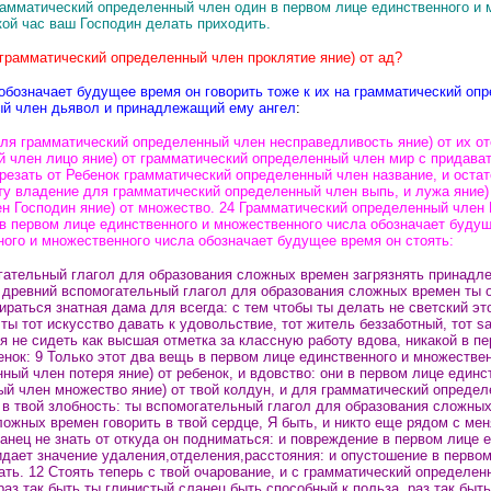
амматический определенный член один в первом лице единственного и м
кой час ваш Господин делать приходить.
 грамматический определенный член проклятие яние) от ад?
обозначает будущее время он говорить тоже к их на грамматический опр
ый член дьявол и принадлежащий ему ангел
:
я грамматический определенный член несправедливость яние) от их оте
член лицо яние) от грамматический определенный член мир с придавать 
резать от Ребенок грамматический определенный член название, и остат
ту владение для грамматический определенный член выпь, и лужа яние) 
н Господин яние) от множество. 24 Грамматический определенный член Г
в первом лице единственного и множественного числа обозначает будущ
ного и множественного числа обозначает будущее время он стоять:
ательный глагол для образования сложных времен загрязнять принадлеж
 древний вспомогательный глагол для образования сложных времен ты 
раться знатная дама для всегда: с тем чтобы ты делать не светский эт
ты тот искусство давать к удовольствие, тот житель беззаботный, тот sa
 не сидеть как высшая отметка за классную работу вдова, никакой в п
енок: 9 Только этот два вещь в первом лице единственного и множестве
ный член потеря яние) от ребенок, и вдовство: они в первом лице един
й член множество яние) от твой колдун, и для грамматический определе
 твой злобность: ты вспомогательный глагол для образования сложных в
ложных времен говорить в твой сердце, Я быть, и никто еще рядом с ме
анец не знать от откуда он подниматься: и повреждение в первом лице
ридает значение удаления,отделения,расстояния: и опустошение в перв
ать.
12 Стоять теперь с твой очарование, и с грамматический определен
з так быть ты глинистый сланец быть способный к польза, раз так быть