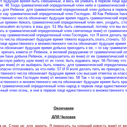
ет будущее время быть смешанный, и весь ее убивать в первом лице ед
е. 48 Тогда грамматический определенный член небо и грамматический 
ь для Ребенок: для грамматический определенный член добыча в перво
to say грамматический определенный член Господин. 49 Как Ребенок hav
ественного числа обозначает будущее время падать грамматический опр
ных времен бежать грамматический определенный член меч, уходить, ст
Jerusalem
вступать в ваш дух. 51 Мы быть смешанный, потому что мы в
ать в грамматический определенный член святилище яние) от грамматич
say грамматический определенный член Господин, тот Я воля делать при
ого числа обозначает будущее время тяжело вздыхать
,охать,стонать
. 53
 лице единственного и множественного числа обозначает будущее время
исла обозначает будущее время добыча приходить к ее, = to say грам
ричать комета от Ребенок, и великий разрушение от грамматический о
н have добыча Ребенок, и разрушитель из яние) от ее грамматический о
ассную работу шум яние) от их голос быть издавать звук: 56 Потому чт
дин яние) от их выбирать быть ломать: для грамматический определенны
асно отплачивать за что-либо. 57 И Я воля делать пить ее принцесса, и
твенного числа обозначает будущее время сон высшая отметка за классн
енный член Господин яние) от множество. 58 Так = to say грамматичес
нственного и множественного числа обозначает будущее время быть край
 и грамматический определенный член народ в первом лице единственног
ный член огонь, и они в первом лице единственного и множественного 
Окончание
ДЛЯ Человек
их, Страх не: для, видеть, Я приносить ты хороший новость яние) от в