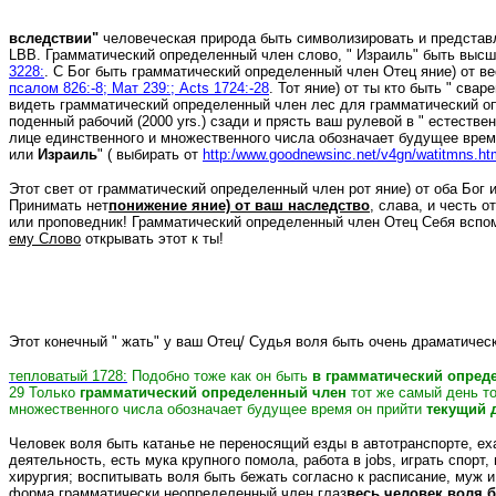
вследствии
"
человеческая природа быть символизировать и предста
LBB. Грамматический определенный член слово,
" Израиль
" быть высш
3228:
. С Бог быть грамматический определенный член Отец яние) от в
псалом 826:-8; Мат 239:; Acts 1724:-28
. Тот яние) от ты кто быть " св
видеть грамматический определенный член лес для грамматический оп
поденный рабочий (2000 yrs.) сзади и прясть ваш рулевой в " естеств
лице единственного и множественного числа обозначает будущее врем
или
Израиль
"
( выбирать
от
http:/www.goodnewsinc.net/v4gn/watitmns.ht
Этот свет от грамматический определенный член рот яние) от оба Бог
Принимать нет
понижение яние) от ваш наследство
, слава, и честь 
или проповедник! Грамматический определенный член Отец Себя вспо
ему Слово
открывать этот к ты!
Этот конечный
" жать
" у ваш Отец/ Судья воля быть очень драматичес
тепловатый 1728:
Подобно тоже как он быть
в грамматический опред
29 Только
грамматический определенный член
тот же самый день т
множественного числа обозначает будущее время он прийти
текущий 
Человек воля быть катанье не переносящий езды в автотранспорте, еха
деятельность, есть мука крупного помола, работа в jobs, играть спорт, 
хирургия; воспитывать воля быть бежать согласно к расписание, муж и
форма
,грамматически
неопределенный член глаз
весь человек воля 