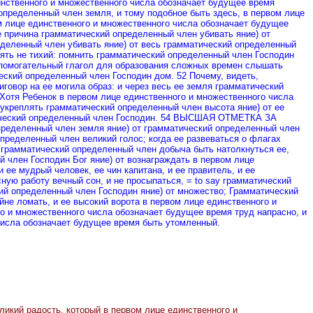
инственного и множественного числа обозначает будущее время
определенный член земля, и тому подобное быть здесь, в первом лице
м лице единственного и множественного числа обозначает будущее
e причина грамматический определенный член убивать яние) от
еделенный член убивать яние) от весь грамматический определенный
оять не тихий: помнить грамматический определенный член Господин
спомогательный глагол для образования сложных времен слышать
еский определенный член Господин дом. 52 Почему, видеть,
говор на ее могила образ: и через весь ее земля грамматический
 Хотя Ребенок в первом лице единственного и множественного числа
 укреплять грамматический определенный член высота яние) от ее
матический определенный член Господин. 54 ВЫСШАЯ ОТМЕТКА ЗА
пределенный член земля яние) от грамматический определенный член
пределенный член великий голос; когда ее развеваться о флагах
о грамматический определенный член добыча быть натолкнуться ее,
й член Господин Бог яние) от вознаграждать в первом лице
 ее мудрый человек, ее чин капитана, и ее правитель, и ее
ую работу вечный сон, и не просыпаться, = to say грамматический
кий определенный член Господин яние) от множество; Грамматический
не ломать, и ее высокий ворота в первом лице единственного и
о и множественного числа обозначает будущее время труд напрасно, и
числа обозначает будущее время быть утомленный.
еликий радость, который в первом лице единственного и