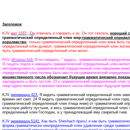
Заголовок
:
KJV
мат 1337:; Он
отвечать и говорить к их, Он тот сеятель
хороший с
грамматический определенный член мир;
грамматический определ
королевство
; только грамматический определенный член вика быть г
определенный член дьявол; грамматический определенный член жатва
быть грамматический определенный член ангел.
RSV
4Esdras 618:
И он говорить, " видеть, грамматический определенн
Я тащить подле к навещать грамматический определенный член житель
несправедливость грамматический определенный член наказание яние) 
определенный член тюлень быть место на грамматический определенный
множественного числа обозначает будущее время внезапно показ
закладывать к быть пустой; 23 и грамматический определенный член т
лице единственного и множественного числа обозначает будущее вре
KJV
иеремиада 423:
Я видеть грамматический определенный член земля
времен нет свет. 24 Я видеть грамматический определенный член гора,
грамматический определенный член птица яние) от грамматический оп
классную работу пустыня, и весь грамматический определенный член п
определенный член Господин, и у принадлежащий ему свирепый гнев.
KJV
иеремиада 5141:
Как быть Sheshach брать!
и
как быть грамматиче
форма,грамматически неопределенный член удивление среди граммати
грамматический определенный член множество яние) от грамматически