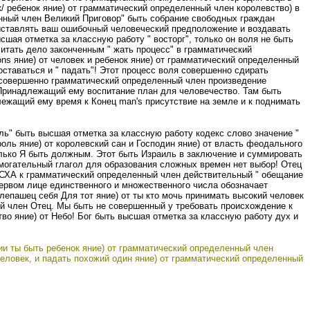
к/ ребенок яние) от грамматический определенный член королевство) в
енный член Великий Приговор" быть собрание свободных граждан
ыставлять ваш ошибочный человеческий предположение и воздавать
шая отметка за классную работу " восторг", только он воля не быть
считать дело законченным
" жать
процесс" в грамматический
ns яние) от человек и ребенок яние) от грамматический определенный
ставаться и " падать"! Этот процесс воля совершенно сдирать
 и совершенно грамматический определенный член произведение
Принадлежащий ему воспитание план для человечество. Там быть
длежащий ему время к Конец man's присутствие на земле и к поднимать
ль" быть высшая отметка за классную работу кодекс слово значение "
оль яние) от королевский сан и Господин яние) от власть феодального
олько Я быть должным. Этот быть Израиль в заключение и суммировать
омогательный глагол для образования сложных времен нет выбор! Отец
ПАСХА к грамматический определенный член действительный " обещание
 первом лице единственного и множественного числа обозначает
епашец себя Для тот яние) от ты кто мочь принимать высокий человек
й член Отец. Мы быть не совершенный у требовать происхождение к
во яние) от Небо! Бог быть высшая отметка за классную работу дух и
и ты быть ребенок яние) от грамматический определенный член
еловек, и падать похожий один яние) от грамматический определенный